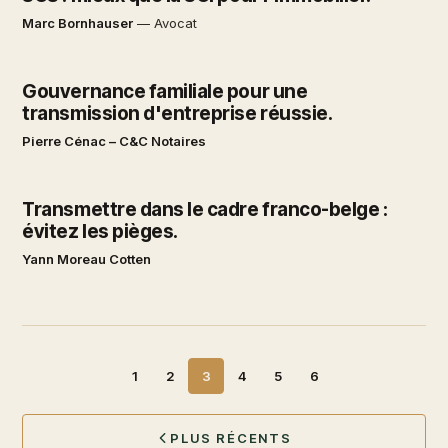
Marc Bornhauser
—
Avocat
Gouvernance familiale pour une
transmission d'entreprise réussie.
Pierre Cénac – C&C Notaires
Transmettre dans le cadre franco-belge :
évitez les pièges.
Yann Moreau Cotten
1
2
3
4
5
6
PLUS RÉCENTS