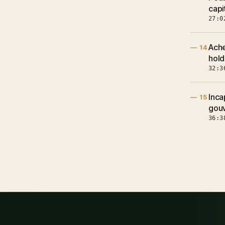
capi
27:0
Ache
— 14
hold
32:3
Inca
— 15
gouv
36:3