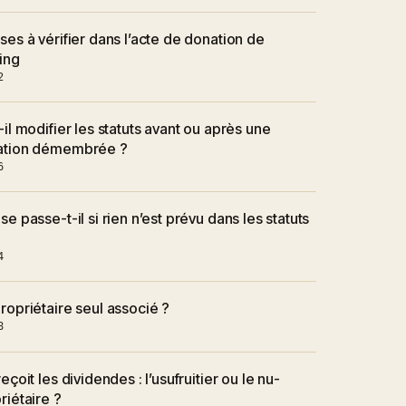
ses à vérifier dans l’acte de donation de
ing
2
-il modifier les statuts avant ou après une
ation démembrée ?
6
se passe-t-il si rien n’est prévu dans les statuts
4
ropriétaire seul associé ?
8
reçoit les dividendes : l’usufruitier ou le nu-
riétaire ?