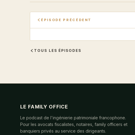
ÉPISODE PRÉCÉDENT
TOUS LES ÉPISODES
LE FAMILY OFFICE
Le podcast de l'ingénierie patrimoniale francophone.
Pour les avocats fiscalistes, notaires, family officers et
banquiers privés au service des dirigeants.