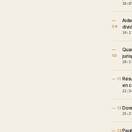
16:0
Aide
—
09
divi
19:1
Quas
—
10
juri
20:1
Résu
— 11
en 
22:5
Donn
— 12
25:3
Peut
— 13