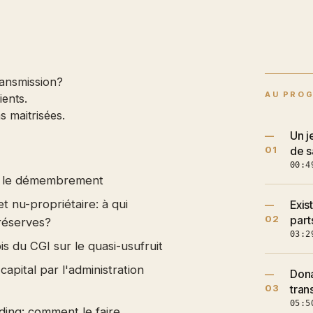
ransmission?
AU PRO
ients.
s maitrisées.
Un j
—
01
de s
00:4
ès le démembrement
et nu-propriétaire: à qui
Exis
—
02
part
 réserves?
03:2
is du CGI sur le quasi-usufruit
apital par l'administration
Dona
—
03
tran
05:5
lding: comment le faire