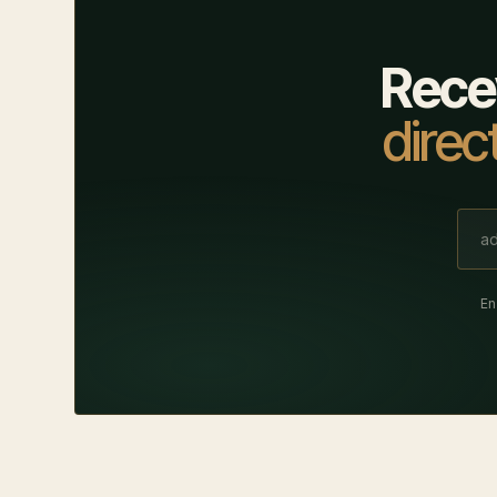
Rece
direc
En