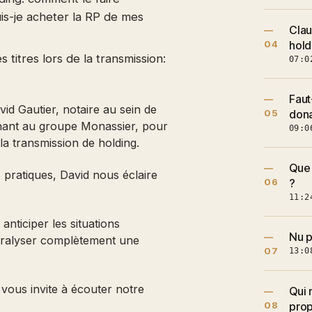
uis-je acheter la RP de mes
Clau
—
04
hold
 titres lors de la transmission:
07:0
Faut
—
vid Gautier, notaire au sein de
05
don
enant au groupe Monassier, pour
09:0
la transmission de holding.
Que 
—
 pratiques, David nous éclaire
06
?
11:2
anticiper les situations
Nu p
—
paralyser complètement une
07
13:0
 vous invite à écouter notre
Qui 
—
08
prop