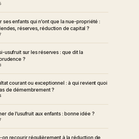
5
r ses enfants qui n’ont que la nue-propriété :
dendes, réserves, réduction de capital ?
7
i-usufruit sur les réserves : que dit la
sprudence ?
3
ltat courant ou exceptionnel : à qui revient quoi
cas de démembrement ?
4
er de l’usufruit aux enfants : bonne idée ?
7
-on recourir régulièrement à la réduction de