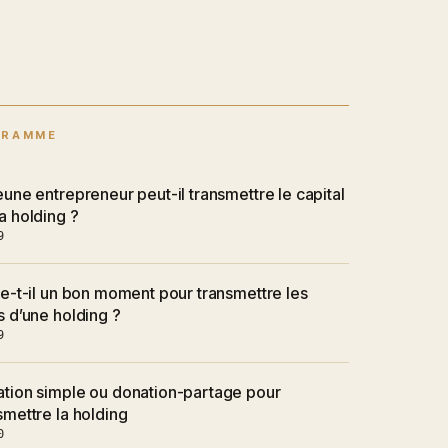
GRAMME
eune entrepreneur peut-il transmettre le capital
a holding ?
9
te-t-il un bon moment pour transmettre les
s d’une holding ?
9
tion simple ou donation-partage pour
smettre la holding
0