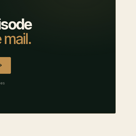
isode
 mail.
des