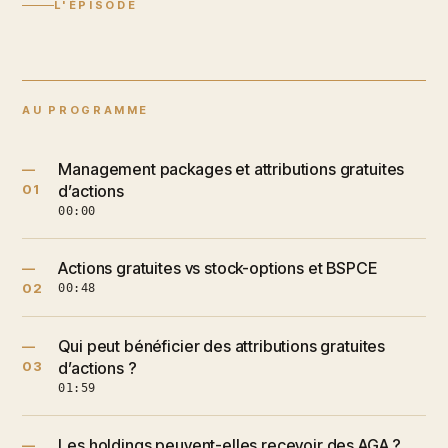
L'ÉPISODE
AU PROGRAMME
Management packages et attributions gratuites
—
01
d’actions
00:00
Actions gratuites vs stock-options et BSPCE
—
02
00:48
Qui peut bénéficier des attributions gratuites
—
03
d’actions ?
01:59
Les holdings peuvent-elles recevoir des AGA ?
—