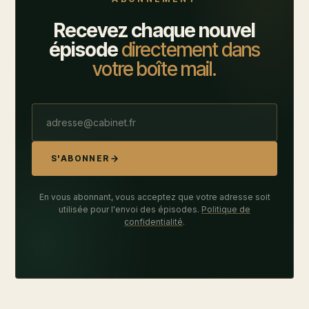
Recevez chaque nouvel
épisode
directement dans
votre boîte mail.
S'ABONNER
En vous abonnant, vous acceptez que votre adresse soit
utilisée pour l'envoi des épisodes.
Politique de
confidentialité
.