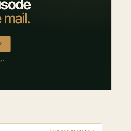
isode
 mail.
des