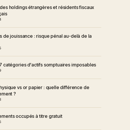
des holdings étrangères et résidents fiscaux
çais
4
s de jouissance : risque pénal au-delà de la
5
7 catégories d'actifs somptuaires imposables
9
hysique vs or papier : quelle différence de
tement ?
3
ments occupés à titre gratuit
5