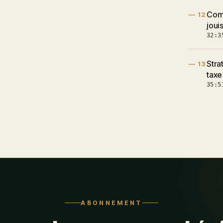
Comm
— 12
joui
32:3
Stra
— 13
taxe
35:5
ABONNEMENT