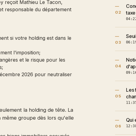
y reçoit Mathieu Le Tacon,
Cond
—
s et responsable du département
02
taxe
04:2
:
Seui
—
ent si votre holding est dans le
03
06:1
ment l'imposition;
rangères et le risque pour les
Noti
—
04
d'ap
s;
09:1
1 décembre 2026 pour neutraliser
Les 
—
05
cha
11:3
ulement la holding de tête. La
n même groupe dès lors qu'elle
Qui 
—
06
12:3