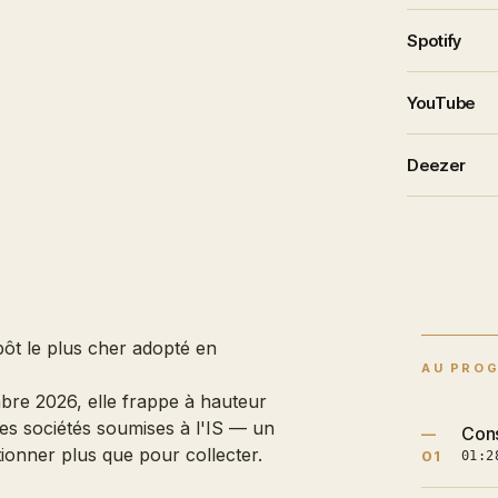
Spotify
YouTube
Deezer
mpôt le plus cher adopté en
AU PRO
bre 2026, elle frappe à hauteur
es sociétés soumises à l'IS — un
Cons
—
ionner plus que pour collecter.
01
01:2