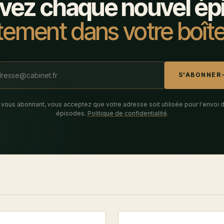
vez chaque nouvel ép
tement dans votre boîte
S'ABONNER
 vous abonnant, vous acceptez que votre adresse soit utilisée pour l'envoi 
épisodes.
Politique de confidentialité
.