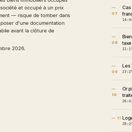
es biens immobiliers occupés
Cas 
société et occupé à un prix
—
07
fran
ment — risque de tomber dans
14:4
disposer d'une documentation
blie avant la clôture de
Bien
—
08
taxe
embre 2026.
21:1
Les 
—
09
23:2
Or p
—
10
trai
26:4
Loge
— 11
28:2