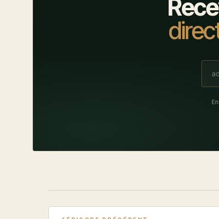
Rece
direc
En