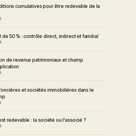
itions cumulatives pour être redevable de la
2
l de 50 % : contrôle direct, indirect et familial
9
on de revenus patrimoniaux et champ
plication
6
foncières et sociétés immobilières dans le
mp
5
est redevable : la société ou l'associé ?
8