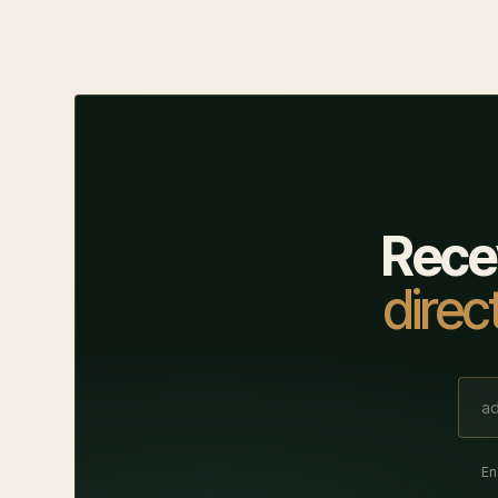
Rece
direc
En