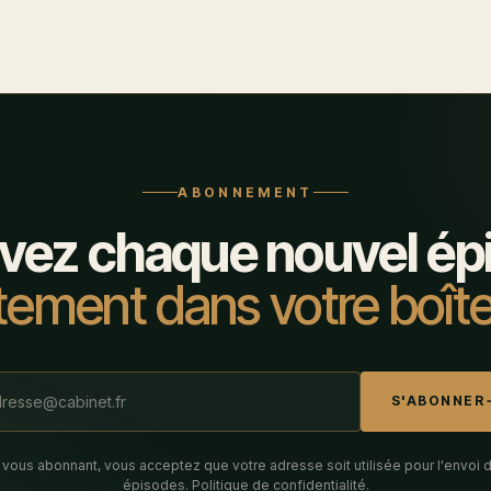
ABONNEMENT
vez chaque nouvel ép
tement dans votre boîte
S'ABONNER
 vous abonnant, vous acceptez que votre adresse soit utilisée pour l'envoi 
épisodes.
Politique de confidentialité
.