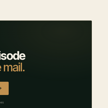
isode
 mail.
des