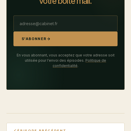
votre boîte mail.
S'ABONNER
En vous abonnant, vous acceptez que votre adresse soit
utilisée pour l'envoi des épisodes.
Politique de
confidentialité
.
ÉPISODE PRÉCÉDENT